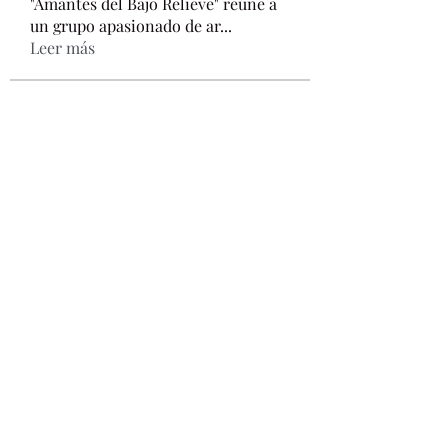
"Amantes del Bajo Relieve" reúne a
un grupo apasionado de ar
...
Leer más
Miembros
belldelavega
Seguir
Ver todos los miembros (1)
Bell De la Vega
Contact
7273653476